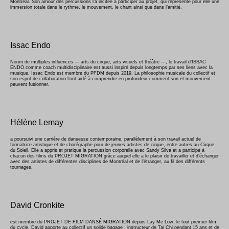
Montréal. Son amour des percussions l’a incitée à participer au projet, qui représente pour elle une
immersion totale dans le rythme, le mouvement, le chant ainsi que dans l’amitié.
Issac Endo
Nourri de multiples influences — arts du cirque, arts visuels et théâtre —, le travail d’ISSAC
ENDO comme coach multidisciplinaire est aussi inspiré depuis longtemps par ses liens avec la
musique. Issac Endo est membre du PFDM depuis 2019. La philosophie musicale du collectif et
son esprit de collaboration l’ont aidé à comprendre en profondeur comment son et mouvement
peuvent fusionner.
Hélène Lemay
a poursuivi une carrière de danseuse contemporaine, parallèlement à son travail actuel de
formatrice artistique et de chorégraphe pour de jeunes artistes de cirque, entre autres au Cirque
du Soleil. Elle a appris et pratiqué la percussion corporelle avec Sandy Silva et a participé à
chacun des films du PROJET MIGRATION grâce auquel elle a le plaisir de travailler et d’échanger
avec des artistes de différentes disciplines de Montréal et de l’étranger, au fil des différents
tournages.
David Cronkite
est membre du PROJET DE FILM DANSÉ MIGRATION depuis Lay Me Low, le tout premier film
du cycle. David apporte au collectif un solide bagage : instructeur de Tai Chi pendant 15 ans et de