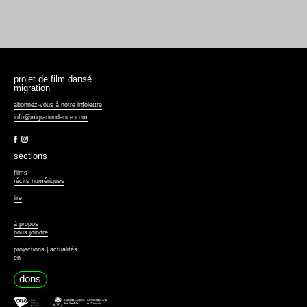
projet de film dansé
migration
abonnez-vous à notre infolettre
info@migrationdance.com
Facebook
Instagram
sections
films
récits numériques
lire
à propos
nous joindre
projections | actualités
en
dons