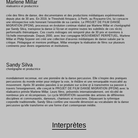
Marlene Millar
réalisatrice et productrice
crée des films de danse, des documentaires et des productions médiatiques expérimentales
depuis plus de 30 ans. En 2019, le Threshold Artspace, à Perth, au Royaume-Uni, lui consacre
une rétrospective solo honorant l’ensemble de sa carrière. Le PROJET DE FILM DANSÉ
MIGRATION (PFDM), processus en évolution continue réalisé par Marlene Millar et chorégraphié
par Sandy Silva, transpose la danse à l’écran et exprime toutes les subtilités de ces récits
performatifs thématiques. Ces courts métrages ont remporté plus de 30 prix et mentions à
l’échelle internationale. Depuis 2000, avec leur compagnie MOUVEMENT PERPÉTUEL, Marlene
Millar et Philip Szporer ont créé une collection d’œuvres médiatiques de danse saluée par la
critique. Pédagogue et mentore prolifique, Millar enseigne la réalisation de films sur plusieurs
continents pour divers organismes et institutions.
Sandy Silva
chorégraphe et productrice
mondialement reconnue, est une pionnière de la danse percussive. Elle s’inspire des pratiques
percussives du monde entier pour intégrer la voix, le théâtre et une remarquable musicalité au
mouvement. Après 30 années passées à se produire sur scène et à transmettre sa passion à
travers l’enseignement, elle conçoit le PROJET DE FILM DANSÉ MIGRATION (PFDM) avec la
réalisatrice primée Marlene Millar. Leurs films, présentés internationalement, ont récolté de
nombreux prix et récompenses. Le cycle MIGRATION rassemble des artistes de différentes
disciplines et communautés, danseurs, chanteurs et musiciens. Dépassant la rythmique
corporelle traditionnelle, Sandy Silva confère une nouvelle dimension au vocabulaire de la danse
percussive qu’elle transforme en une forme d’art contemporain inédite.
Interprètes