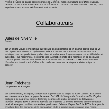
rythme à l’École de danse contemporaine de Montréal, massothérapeute pour Danse Danse,
membre de la chorale Voces Boreales et président de l’Institut choral de Montréal. Pour lui, cette
expérience s’est avérée extrêmement enrichissante.
Collaborateurs
Jules de Niverville
éditeur
est un artiste visuel et médiatique qui travaille en photographie et en cinéma depuis plus de 25
ans. Après avoir obtenu un diplôme en cinéma, il devient décorateur et assistant-directeur
artistique pour des productions québécoises et américaines, longs métrages, séries télévisées et
publicités. Plus récemment, il s’oriente vers la direction photo et le montage, et se spécialise
dans les productions de films de danse. Sa collaboration au PROJET MIGRATION continue
d’enrichir son travail, car il s’efforce de condenser dans ses montages la vision unique du
collectif.
Jean Fréchette
compositeur et arrangeur
est saxophoniste, arrangeur, compositeur et professeur au cégep de Saint-Laurent. Sa carrière
est orientée vers le jazz, la pop et la variété. En 1982, il s’intègre à la formation de Vic Vogel et
participe à de nombreux projets, festivals, séances de studio, émissions de télévision et
tournées. Depuis 1990, il axe ses activités sur le groupe La Bottine Souriante comme directeur
musical, arrangeur, multi-instrumentiste, producteur d’albums. Depuis 2015, le PFDM lui a permis
d’évoluer dans les domaines de la composition et de la production de musique pour l’écran.