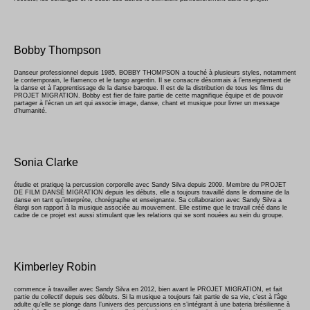
Bobby Thompson
Danseur professionnel depuis 1985, BOBBY THOMPSON a touché à plusieurs styles, notamment
le contemporain, le flamenco et le tango argentin. Il se consacre désormais à l’enseignement de
la danse et à l’apprentissage de la danse baroque. Il est de la distribution de tous les films du
PROJET MIGRATION. Bobby est fier de faire partie de cette magnifique équipe et de pouvoir
partager à l’écran un art qui associe image, danse, chant et musique pour livrer un message
d’humanité.
Sonia Clarke
étudie et pratique la percussion corporelle avec Sandy Silva depuis 2009. Membre du PROJET
DE FILM DANSÉ MIGRATION depuis les débuts, elle a toujours travaillé dans le domaine de la
danse en tant qu’interprète, chorégraphe et enseignante. Sa collaboration avec Sandy Silva a
élargi son rapport à la musique associée au mouvement. Elle estime que le travail créé dans le
cadre de ce projet est aussi stimulant que les relations qui se sont nouées au sein du groupe.
Kimberley Robin
commence à travailler avec Sandy Silva en 2012, bien avant le PROJET MIGRATION, et fait
partie du collectif depuis ses débuts. Si la musique a toujours fait partie de sa vie, c’est à l’âge
adulte qu’elle se plonge dans l’univers des percussions en s’intégrant à une bateria brésilienne à