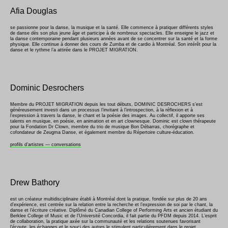
Afia Douglas
se passionne pour la danse, la musique et la santé. Elle commence à pratiquer différents styles
de danse dès son plus jeune âge et participe à de nombreux spectacles. Elle enseigne le jazz et
la danse contemporaine pendant plusieurs années avant de se concentrer sur la santé et la forme
physique. Elle continue à donner des cours de Zumba et de cardio à Montréal. Son intérêt pour la
danse et le rythme l’a attirée dans le PROJET MIGRATION.
Dominic Desrochers
Membre du PROJET MIGRATION depuis les tout débuts, DOMINIC DESROCHERS s’est
généreusement investi dans un processus l’invitant à l’introspection, à la réflexion et à
l’expression à travers la danse, le chant et la poésie des images. Au collectif, il apporte ses
talents en musique, en poésie, en animation et en art clownesque. Dominic est clown thérapeute
pour la Fondation Dr Clown, membre du trio de musique Bon Débarras, chorégraphe et
cofondateur de Zeugma Danse, et également membre du Répertoire culture-éducation.
profils d’artistes — conversations
Drew Bathory
est un créateur multidisciplinaire établi à Montréal dont la pratique, fondée sur plus de 20 ans
d’expérience, est centrée sur la relation entre la recherche et l’expression de soi par le chant, la
danse et l’écriture créative. Diplômé du Canadian College of Performing Arts et ancien étudiant du
Berklee College of Music et de l’Université Concordia, il fait partie du PFDM depuis 2014. L’esprit
de collaboration, la pratique axée sur la communauté et les relations soutenues favorisant
l’écoute, les échanges et le souci des autres le stimulent particulièrement dans le projet.