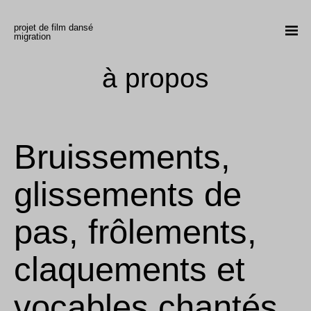
Aller au contenu
projet de film dansé
mon compte
panier
dons
en
migration
films
à propos
récits
expériences
Bruissements,
à propos
projections | actualités
glissements de
nous joindre
pas, frôlements,
Procession
claquements et
Créative
vocables chantés