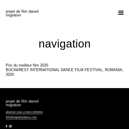
Aller au contenu
projet de film dansé
mon compte
panier
dons
en
migration
films
récits
navigation
expériences
à propos
Prix du meilleur film 2020
BUCHAREST INTERNATIONAL DANCE FILM FESTIVAL, ROMANIA,
projections | actualités
2020
nous joindre
Procession
projet de film dansé
migration
Créative
abonnez-vous à notre infolettre
info@migrationdance.com
Facebook
Instagram