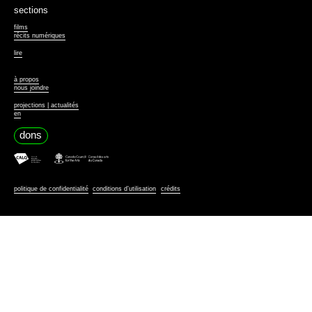
Collaborer
sections
films
récits numériques
lire
à propos
nous joindre
projections | actualités
en
dons
politique de confidentialité
conditions d’utilisation
crédits