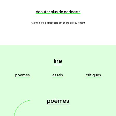
écouter plus de podcasts
*Cette série de podcasts est en anglais seulement
lire
poèmes
essais
critiques
poèmes
la navigation