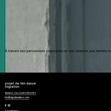
‹ retour
CRÉATION
2020
À travers des percussions corporelles et une chanson, une femme tr
projet de film dansé
migration
abonnez-vous à notre infolettre
info@migrationdance.com
Facebook
Instagram