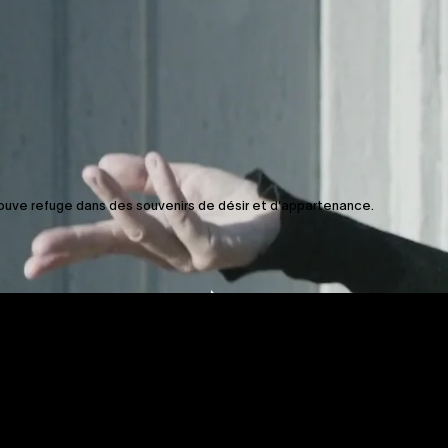
DURÉE
3m 17s
ouve refuge dans des souvenirs de désir et d’appartenance.