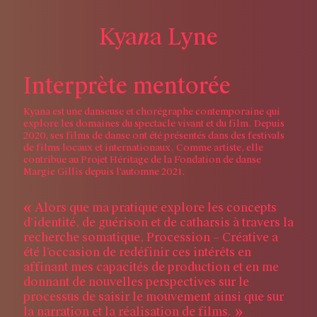
n
K
y
a
a
L
y
n
e
I
n
t
e
r
p
r
è
t
e
m
e
n
t
o
r
é
e
Kyana est une danseuse et chorégraphe contemporaine qui
explore les domaines du spectacle vivant et du film. Depuis
2020, ses films de danse ont été présentés dans des festivals
de films locaux et internationaux. Comme artiste, elle
contribue au Projet Héritage de la Fondation de danse
Margie Gillis depuis l’automne 2021.
Alors que ma pratique explore les concepts
d’identité, de guérison et de catharsis à travers la
recherche somatique, Procession – Créative a
été l’occasion de redéfinir ces intérêts en
affinant mes capacités de production et en me
donnant de nouvelles perspectives sur le
processus de saisir le mouvement ainsi que sur
la narration et la réalisation de films.