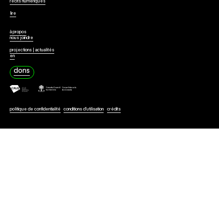
Collaborer
récits numériques
lire
à propos
nous joindre
projections | actualités
en
dons
politique de confidentialité
conditions d’utilisation
crédits